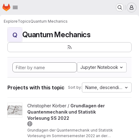
Homepage
Skip to main content
M
Explore
Topics
Quantum Mechanics
Quantum Mechanics
Q
Jupyter Notebook
Projects with this topic
Name, descending
Sort by:
View Grundlagen der Quantenmechanik und Statistik Vorlesung 
Christopher Körber /
Grundlagen der
Quantenmechanik und Statistik
Vorlesung SS 2022
Grundlagen der Quantenmechanik und Statistik
Vorlesung im Sommersemester 2022 an der