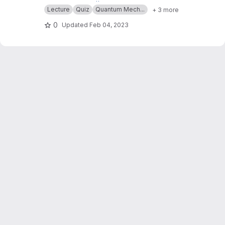
Ruhr-Universität Bochum.
Siehe auch
https://elearning.blogs.ruhr-uni-boc
Lecture
Quiz
Quantum Mech...
+ 3 more
hum.de/lehre-auf-mass/
0
Updated
Feb 04, 2023