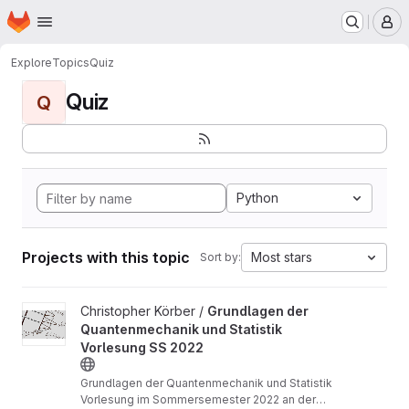
Homepage
Skip to main content
M
Explore
Topics
Quiz
Quiz
Q
Python
Projects with this topic
Most stars
Sort by:
View Grundlagen der Quantenmechanik und Statistik Vorlesung 
Christopher Körber /
Grundlagen der
Quantenmechanik und Statistik
Vorlesung SS 2022
Grundlagen der Quantenmechanik und Statistik
Vorlesung im Sommersemester 2022 an der