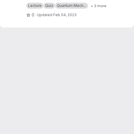
Ruhr-Universität Bochum.
Siehe auch
https://elearning.blogs.ruhr-uni-boc
Lecture
Quiz
Quantum Mech...
+ 3 more
hum.de/lehre-auf-mass/
0
Updated
Feb 04, 2023