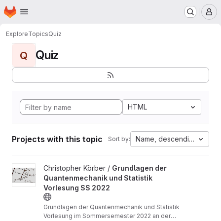
Homepage
Skip to main content
M
Explore
Topics
Quiz
Quiz
Q
HTML
Projects with this topic
Name, descending
Sort by:
View Grundlagen der Quantenmechanik und Statistik Vorlesung 
Christopher Körber /
Grundlagen der
Quantenmechanik und Statistik
Vorlesung SS 2022
Grundlagen der Quantenmechanik und Statistik
Vorlesung im Sommersemester 2022 an der