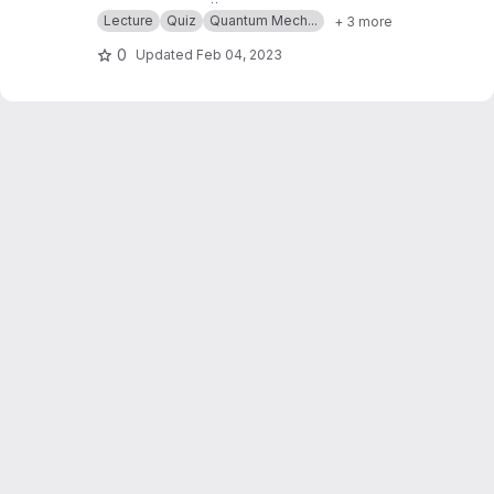
Ruhr-Universität Bochum.
Siehe auch
https://elearning.blogs.ruhr-uni-boc
Lecture
Quiz
Quantum Mech...
+ 3 more
hum.de/lehre-auf-mass/
0
Updated
Feb 04, 2023