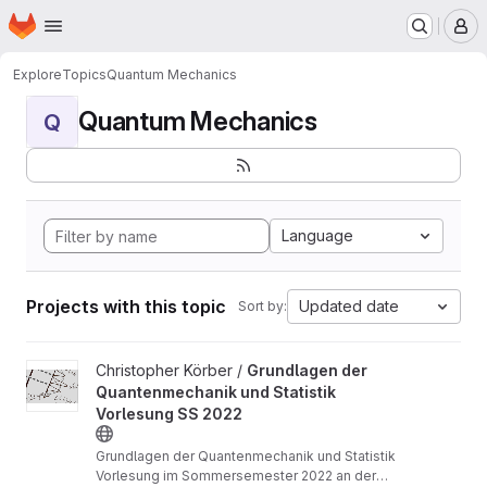
Homepage
Skip to main content
M
Explore
Topics
Quantum Mechanics
Quantum Mechanics
Q
Language
Projects with this topic
Updated date
Sort by:
View Grundlagen der Quantenmechanik und Statistik Vorlesung 
Christopher Körber /
Grundlagen der
Quantenmechanik und Statistik
Vorlesung SS 2022
Grundlagen der Quantenmechanik und Statistik
Vorlesung im Sommersemester 2022 an der