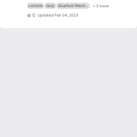
Ruhr-Universität Bochum.
Siehe auch
https://elearning.blogs.ruhr-uni-boc
Lecture
Quiz
Quantum Mech...
+ 3 more
hum.de/lehre-auf-mass/
0
Updated
Feb 04, 2023