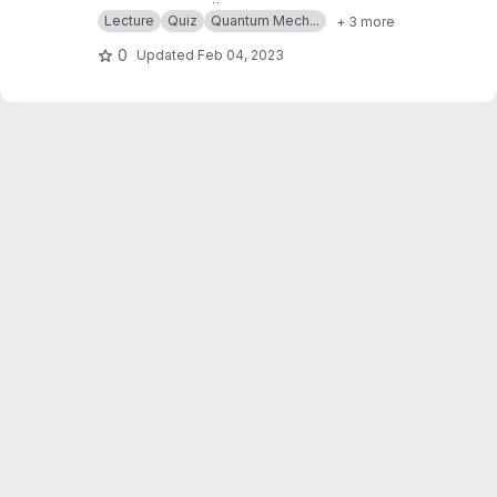
Ruhr-Universität Bochum.
Siehe auch
https://elearning.blogs.ruhr-uni-boc
Lecture
Quiz
Quantum Mech...
+ 3 more
hum.de/lehre-auf-mass/
0
Updated
Feb 04, 2023